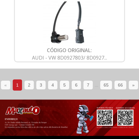
CÓDIGO ORIGINAL:
AUDI - VW 8D0927803/ 8D0927...
«
1
2
3
4
5
6
7
...
65
66
»