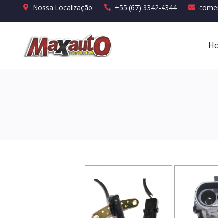
Nossa Localização
+55 (67) 3342-4344
comer
H