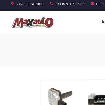
Nossa Localização
+55 (67) 3342-4344
comer
H