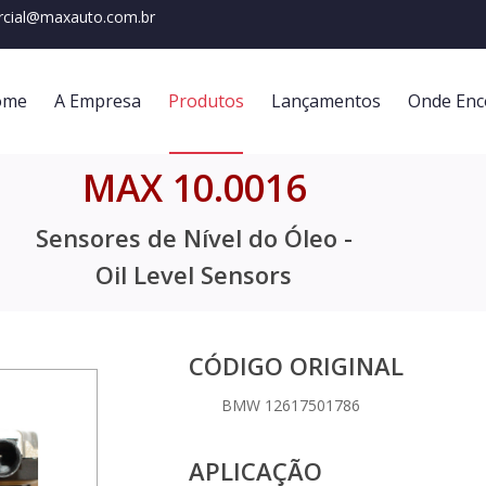
cial@maxauto.com.br
ome
A Empresa
Produtos
Lançamentos
Onde Enc
MAX 10.0016
Sensores de Nível do Óleo -
Oil Level Sensors
CÓDIGO ORIGINAL
BMW 12617501786
APLICAÇÃO