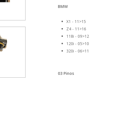
BMW
X1 - 11>15
Z4 - 11>16
118i - 09>12
120i - 05>10
320i - 06>11
03 Pinos