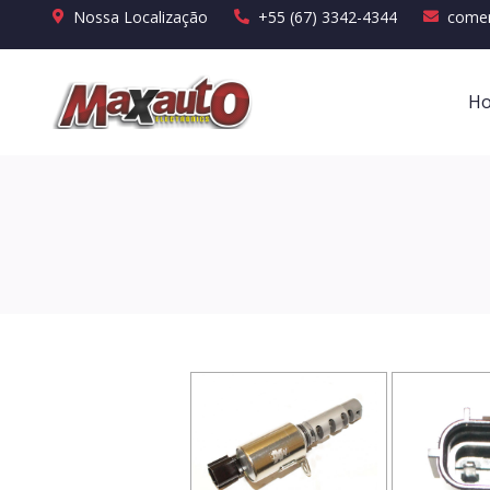
Nossa Localização
+55 (67) 3342-4344
comer
H