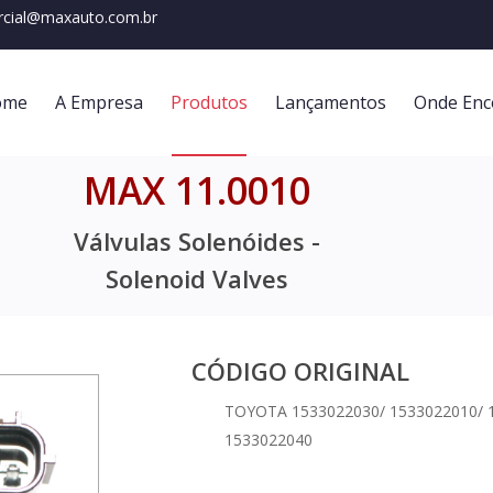
cial@maxauto.com.br
ome
A Empresa
Produtos
Lançamentos
Onde Enc
MAX 11.0010
Válvulas Solenóides -
Solenoid Valves
CÓDIGO ORIGINAL
TOYOTA 1533022030/ 1533022010/ 1
1533022040