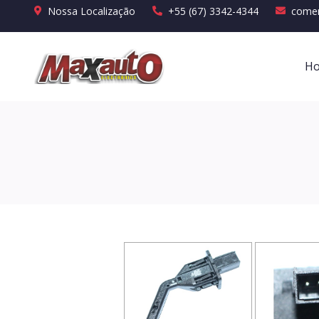
Nossa Localização
+55 (67) 3342-4344
comer
H