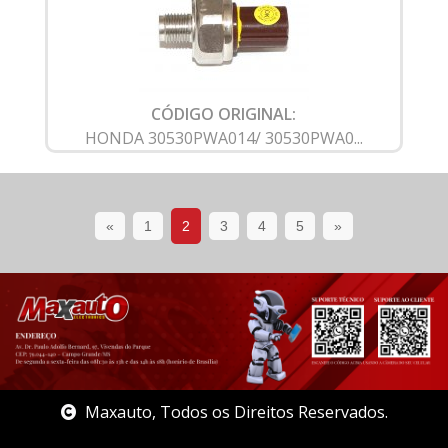
CÓDIGO ORIGINAL:
HONDA 30530PWA014/ 30530PWA0...
«
1
2
3
4
5
»
Maxauto, Todos os Direitos Reservados.