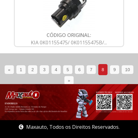
CÓDIGO ORIGINAL:
KIA 0K01155475/ 0K01155475B/...
«
1
2
3
4
5
6
7
8
9
10
»
Maxauto, Todos os Direitos Reservados.